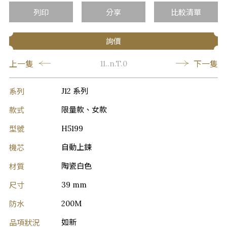
列印
分享
比較清單
詢價
上一隻
下一隻
11..n.T.0
系列
J12 系列
款式
限量款、女款
型號
H5199
機芯
自動上鍊
材質
陶瓷白色
尺寸
39 mm
防水
200M
品項狀況
如新