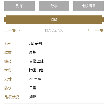
列印
分享
比較清單
詢價
上一隻
下一隻
13.YC.n.T.0
系列
J12 系列
款式
男款
機芯
自動上鍊
材質
陶瓷白色
尺寸
38 mm
防水
日常
品項狀況
如新