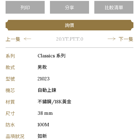
列印
分享
比較清單
詢價
上一隻
下一隻
20.YT.PT.T.0
系列
Classics 系列
款式
男款
型號
21023
機芯
自動上鍊
材質
不鏽鋼/18K黃金
尺寸
38 mm
防水
100M
品項狀況
如新