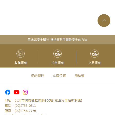
王永昌安全購物-獲得夢想手錶最安全的方法
收購須知
托售須知
交易須知
聯絡我們
本店位置
隱私權
地址：
台北市信義區松隆路300號(松山火車站斜對面)
電話：
(02)2753-0311
傳真：
(02)2756-7776