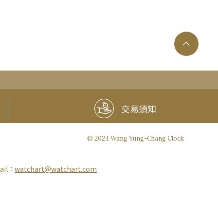
交易須知
© 2024 Wang Yung-Chang Clock
ail：
watchart@watchart.com