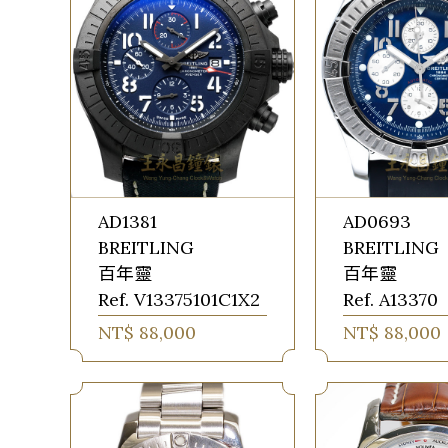
AD1381
AD0693
BREITLING
BREITLING
百年靈
百年靈
Ref. V13375101C1X2
Ref. A13370
NT$ 88,000
NT$ 88,000