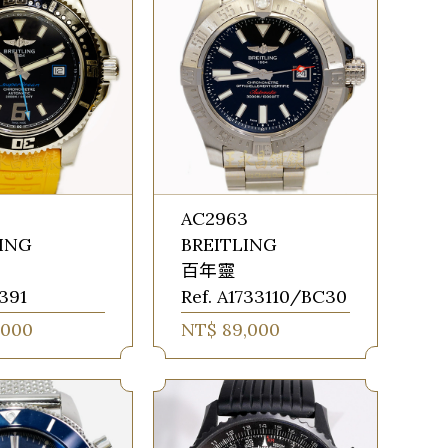
6
AC2963
LING
BREITLING
百年靈
7391
Ref. A1733110/BC30
,000
NT$ 89,000