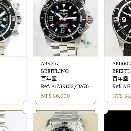
AB9257
AB660
BREITLING
BREIT
百年靈
百年靈
Ref. A1739102/BA76
Ref. A1
NT$ 86,000
NT$ 88