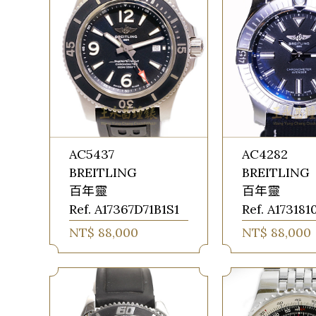
AC5437
AC4282
BREITLING
BREITLING
百年靈
百年靈
Ref. A17367D71B1S1
Ref. A173181
NT$ 88,000
NT$ 88,000