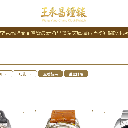
常見品牌
商品導覽
最新消息
鐘錶文庫
鐘錶博物館
關於本
相
功能
查看結果
重置篩選