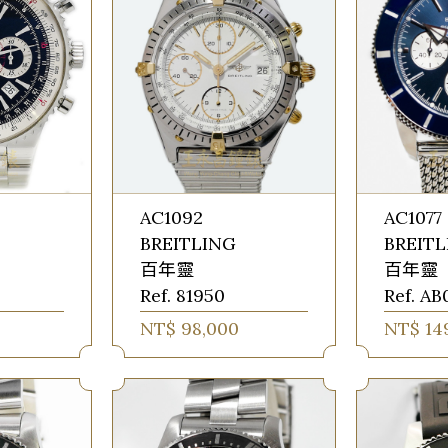
AC1092
AC1077
BREITLING
BREIT
百年靈
百年靈
Ref. 81950
Ref. AB
NT$ 98,000
NT$ 14