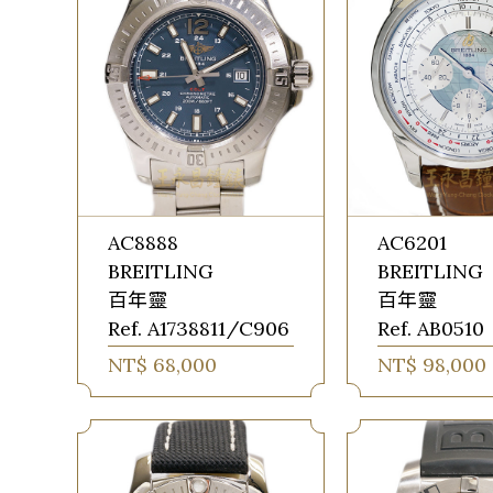
AC8888
AC6201
BREITLING
BREITLING
百年靈
百年靈
Ref. A1738811/C906
Ref. AB0510
NT$ 68,000
NT$ 98,000