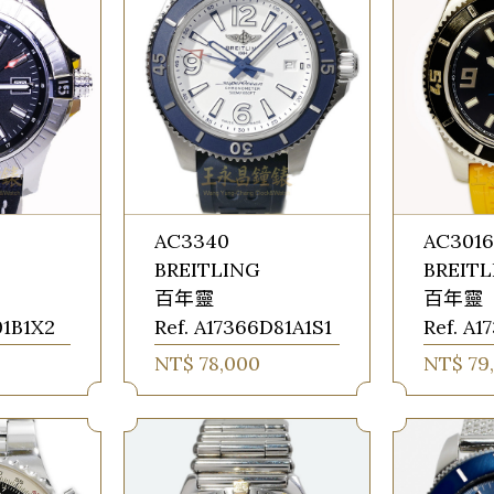
AC3340
AC301
BREITLING
BREIT
百年靈
百年靈
01B1X2
Ref. A17366D81A1S1
Ref. A1
NT$ 78,000
NT$ 79