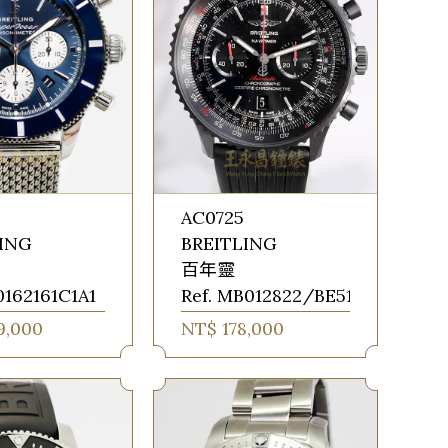
AC0725
LING
BREITLING
百年靈
0162161C1A1
Ref. MB012822/BE51
9,000
NT$ 178,000