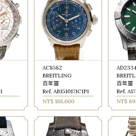
AC8582
AD233
BREITLING
BREIT
百年靈
百年靈
1
Ref. AB1510171C1P1
Ref. A1
NT$ 188,000
NT$ 89