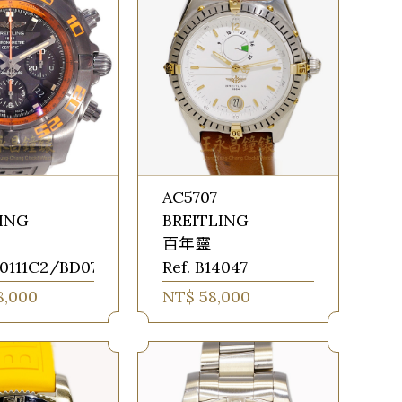
AC5707
LING
BREITLING
百年靈
B0111C2/BD07/153S/M20D.2
Ref. B14047
8,000
NT$ 58,000