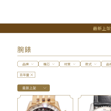
最新上架
腕錶
品牌
機芯
材質
款式
品
百年靈