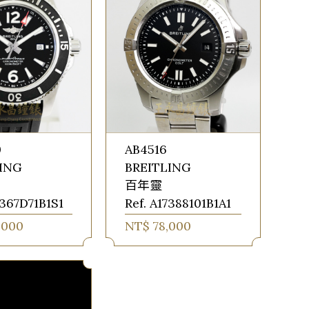
0
AB4516
LING
BREITLING
百年靈
7367D71B1S1
Ref. A17388101B1A1
,000
NT$ 78,000