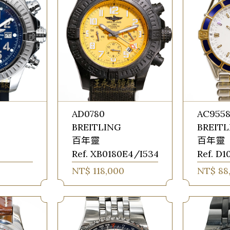
AD0780
AC955
BREITLING
BREIT
百年靈
百年靈
Ref. XB0180E4/I534
Ref. D1
NT$ 118,000
NT$ 88