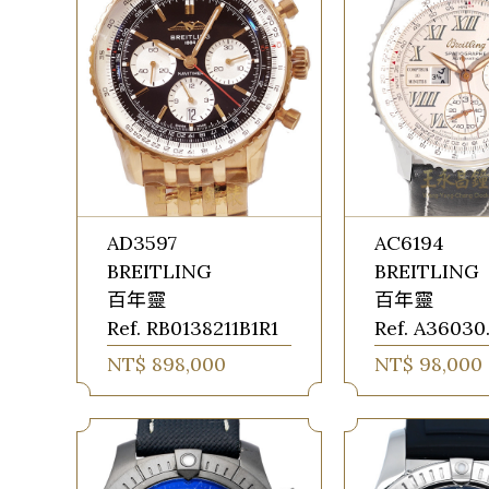
AD3597
AC6194
BREITLING
BREITLING
百年靈
百年靈
Ref. RB0138211B1R1
Ref. A36030.
NT$ 898,000
NT$ 98,000