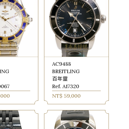
8
AC9488
LING
BREITLING
百年靈
0067
Ref. A17320
,000
NT$ 59,000