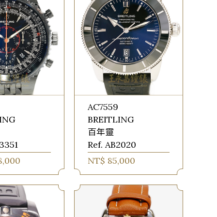
9
AC7559
LING
BREITLING
百年靈
23351
Ref. AB2020
8,000
NT$ 85,000