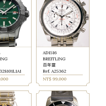
4
AD1516
LING
BREITLING
百年靈
7328101L1A1
Ref. A25362
,000
NT$ 99,000