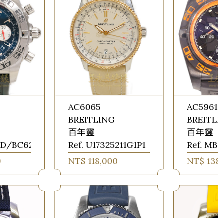
AC6065
AC5961
BREITLING
BREIT
百年靈
百年靈
04D/BC62
Ref. U17325211G1P1
Ref. M
0
NT$ 118,000
NT$ 13