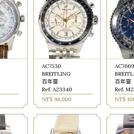
AC7530
AC766
BREITLING
BREIT
百年靈
百年靈
Ref. A23340
Ref. M
NT$ 98,000
NT$ 10