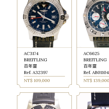
AC3174
AC6625
BREITLING
BREITLING
百年靈
百年靈
Ref. A32397
Ref. AB011
NT$ 109,000
NT$ 139,00