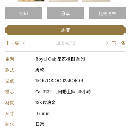
…
列印
分享
比較清單
詢價
上一隻
下一隻
19.X.x.T.0
系列
Royal Oak 皇家橡樹 系列
款式
男款
型號
15467OR.OO.1256OR.01
機芯
Cal.
3132
, 自動上鍊 ,45小時
材質
18K玫瑰金
尺寸
37 mm
防水
日常