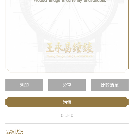
列印
分享
比較清單
詢價
0...F.0
品項狀況