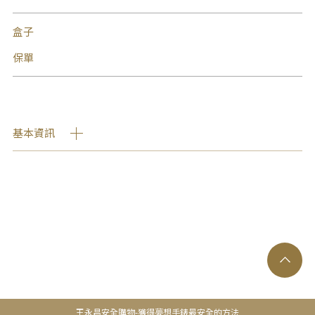
盒子
保單
基本資訊
王永昌安全購物-獲得夢想手錶最安全的方法