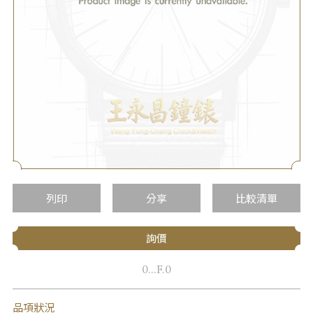
列印
分享
比較清單
詢價
0...F.0
品項狀況