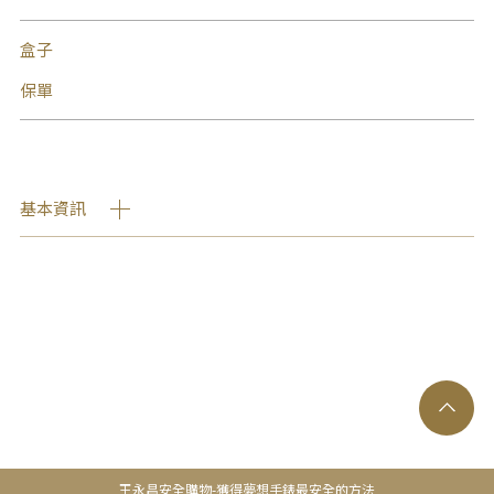
盒子
保單
基本資訊
王永昌安全購物-獲得夢想手錶最安全的方法