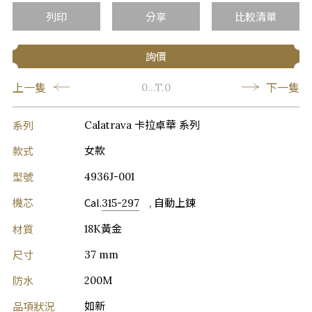
列印
分享
比較清單
詢價
上一隻
下一隻
0...T.0
系列
Calatrava 卡拉卓華 系列
款式
女款
型號
4936J-001
機芯
Cal.
315-297
, 自動上鍊
材質
18K黃金
尺寸
37 mm
防水
200M
品項狀況
如新