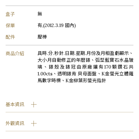
盒子
無
保單
有,(2012.3.19 國內)
配件
壓棒
商品介紹
具時.分.秒針.日期.星期.月份及月相盈虧顯示、
大小月自動修正的年曆錶、弧型藍寶石水晶玻
璃、錶殼及錶冠由原廠鑲有170顆鑽石共
1.00cts、透明錶背 貝母面盤、K金螢光立體羅
馬數字時標、K金柳葉形螢光指針
基本資訊
外觀資訊