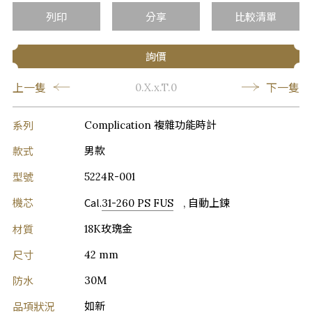
列印
分享
比較清單
詢價
上一隻
下一隻
0.X.x.T.0
系列
Complication 複雜功能時計
款式
男款
型號
5224R-001
機芯
Cal.
31-260 PS FUS
, 自動上鍊
材質
18K玫瑰金
尺寸
42 mm
防水
30M
品項狀況
如新