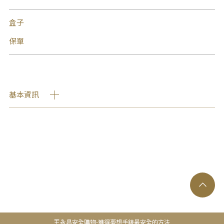
盒子
保單
基本資訊
王永昌安全購物-獲得夢想手錶最安全的方法