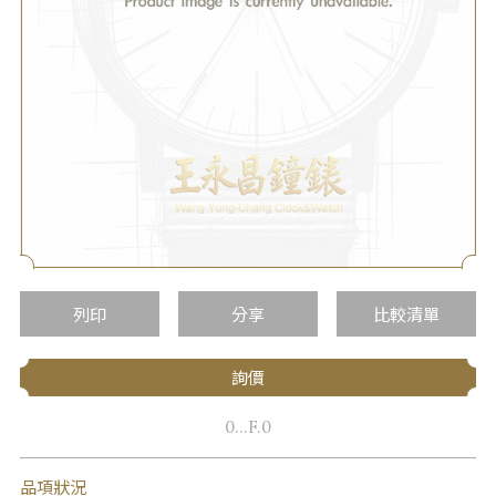
列印
分享
比較清單
詢價
0...F.0
品項狀況