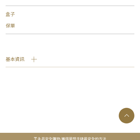
盒子
保單
基本資訊
王永昌安全購物-獲得夢想手錶最安全的方法