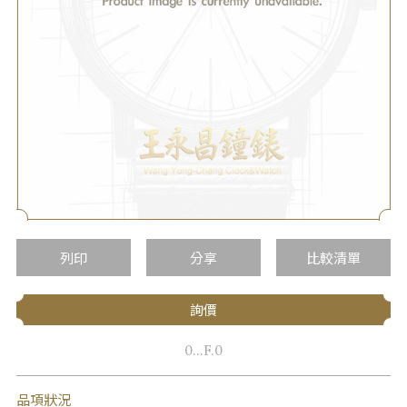
列印
分享
比較清單
詢價
0...F.0
品項狀況