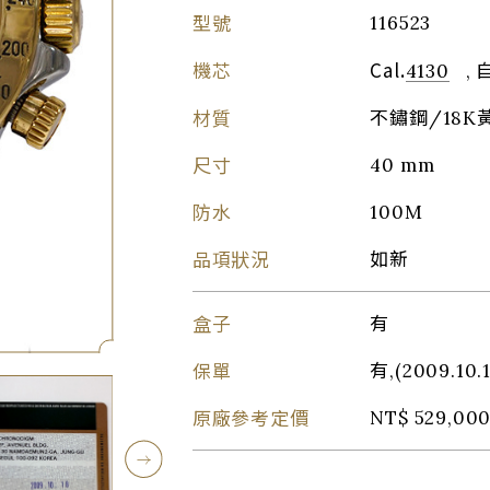
型號
116523
機芯
Cal.
4130
, 
材質
不鏽鋼/18K
尺寸
40 mm
防水
100M
品項狀況
如新
盒子
有
保單
有,(2009.10.
原廠參考定價
NT$ 529,000