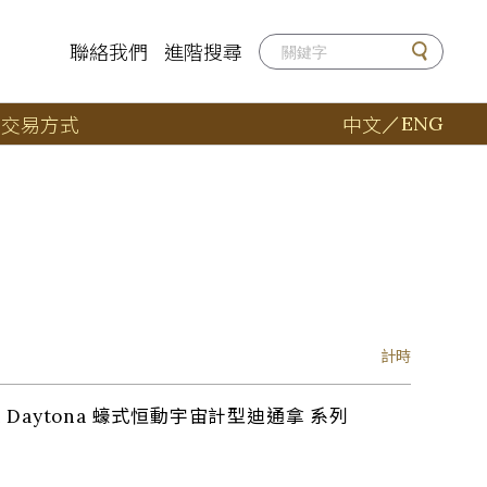
聯絡我們
進階搜尋
店
交易方式
中文
／
ENG
計時
ph Daytona 蠔式恒動宇宙計型迪通拿 系列