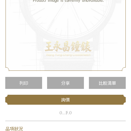
列印
分享
比較清單
詢價
0...F.0
品項狀況