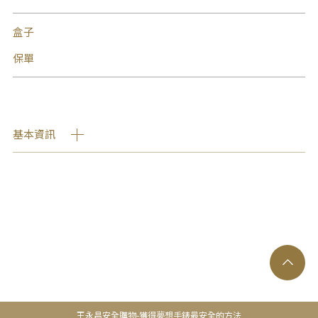
盒子
保單
基本資訊
王永昌安全購物-獲得夢想手錶最安全的方法