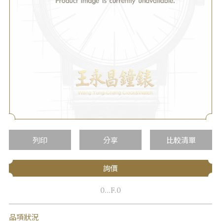
列印
分享
比較清單
詢價
0...F.0
品項狀況