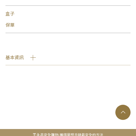
盒子
保單
基本資訊
王永昌安全購物-獲得夢想手錶最安全的方法