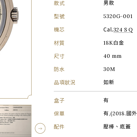
款式
男款
型號
5320G-001
機芯
Cal.
324 S Q
材質
18K白金
尺寸
40 mm
防水
30M
品項狀況
如新
盒子
有
保單
有,(2018.國外
配件
壓棒、底蓋