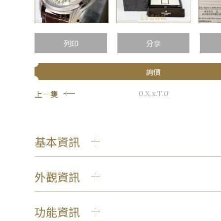
…
列印
分享
詢價
上一隻
0.X.x.T.0
基本資訊
外觀資訊
功能資訊