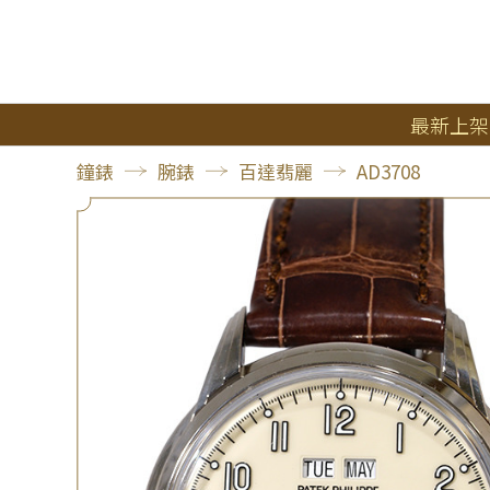
最新上架
鐘錶
腕錶
百達翡麗
AD3708