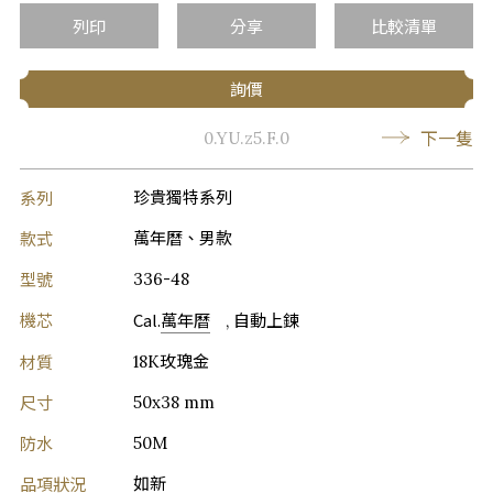
列印
分享
比較清單
詢價
下一隻
0.YU.z5.F.0
系列
珍貴獨特系列
款式
萬年曆、男款
型號
336-48
機芯
Cal.
萬年曆
, 自動上鍊
材質
18K玫瑰金
尺寸
50x38 mm
防水
50M
品項狀況
如新