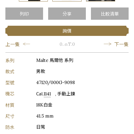
…
列印
分享
比較清單
詢價
上一隻
下一隻
0..o.T.0
系列
Malte 馬爾他 系列
款式
男款
型號
47120/000G-9098
機芯
Cal.
1141
, 手動上鍊
材質
18K白金
尺寸
41.5 mm
防水
日常