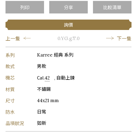
列印
分享
比較清單
詢價
上一隻
下一隻
0.YG.g.T.0
系列
Karree 經典 系列
款式
男款
機芯
Cal.
42
, 自動上鍊
材質
不鏽鋼
尺寸
44x21 mm
防水
日常
品項狀況
如新