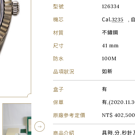
型號
126334
機芯
Cal.
3235
, 
材質
不鏽鋼
尺寸
41 mm
防水
100M
品項狀況
如新
盒子
有
保單
有,(2020.11.3
原廠參考定價
NT$ 402,500
商品介紹
具時.分.秒