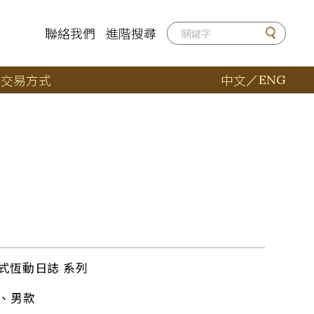
聯絡我們
進階搜尋
店
交易方式
中文
／
ENG
t 蠔式恆動日誌 系列
41、男款