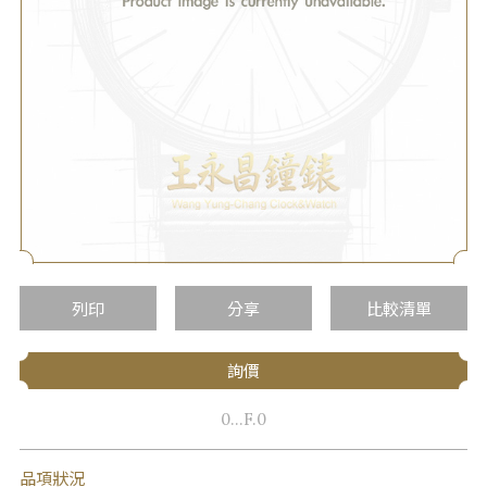
列印
分享
比較清單
詢價
0...F.0
品項狀況