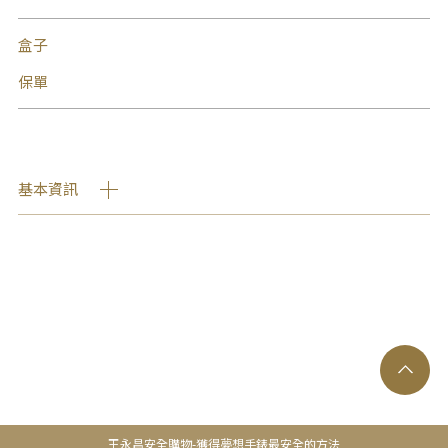
盒子
保單
基本資訊
王永昌安全購物-獲得夢想手錶最安全的方法