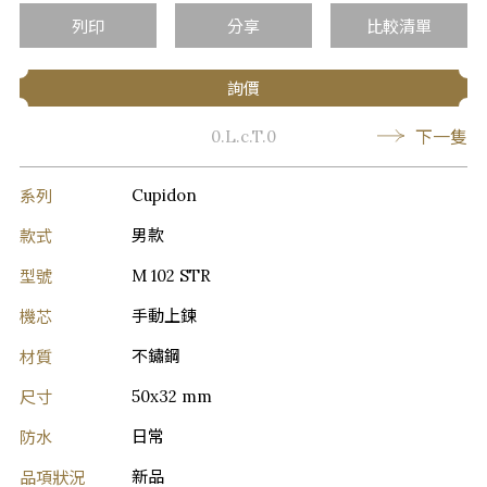
列印
分享
比較清單
詢價
下一隻
0.L.c.T.0
系列
Cupidon
款式
男款
型號
M 102 STR
機芯
手動上鍊
材質
不鏽鋼
尺寸
50x32 mm
防水
日常
品項狀況
新品