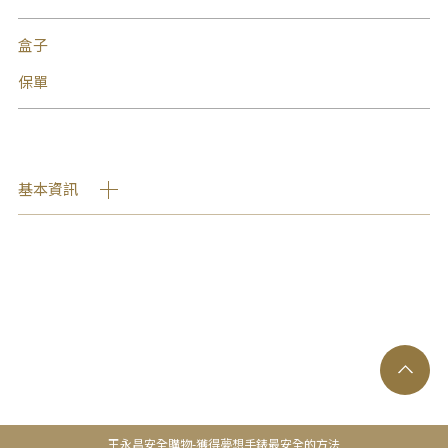
盒子
保單
基本資訊
王永昌安全購物-獲得夢想手錶最安全的方法