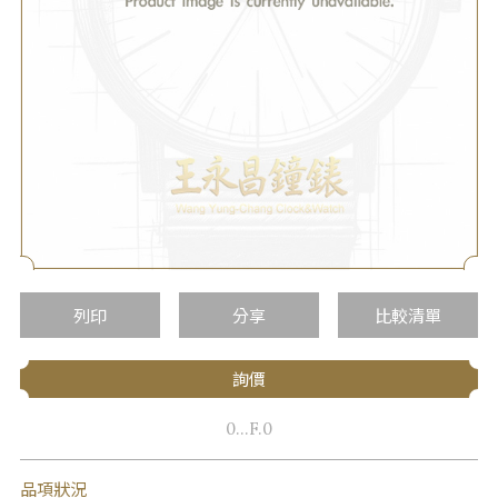
列印
分享
比較清單
詢價
0...F.0
品項狀況