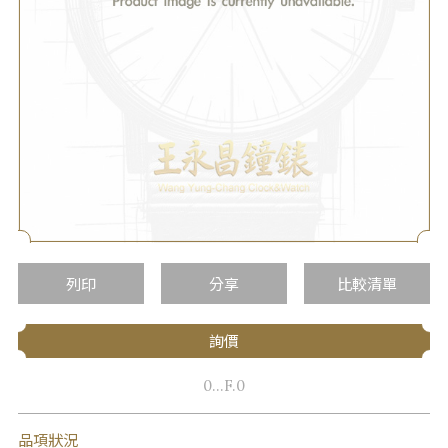
列印
分享
比較清單
詢價
0...F.0
品項狀況