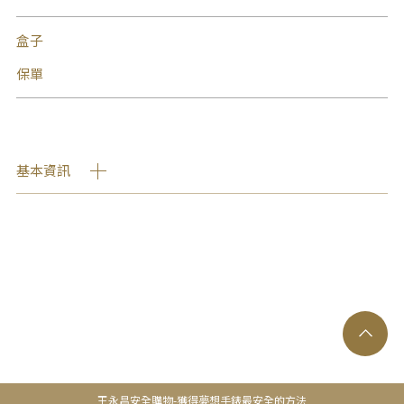
盒子
保單
基本資訊
王永昌安全購物-獲得夢想手錶最安全的方法