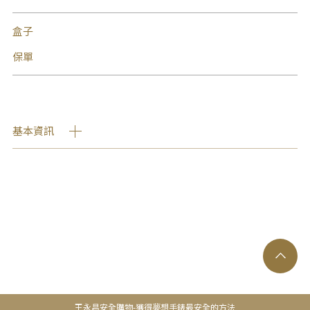
盒子
保單
基本資訊
王永昌安全購物-獲得夢想手錶最安全的方法