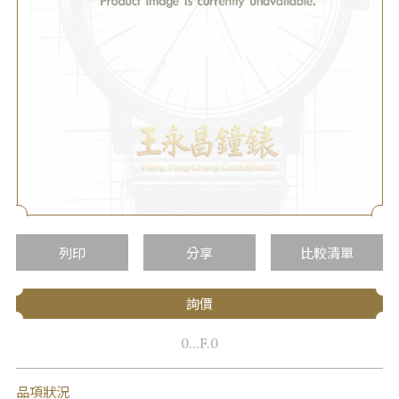
列印
分享
比較清單
詢價
0...F.0
品項狀況