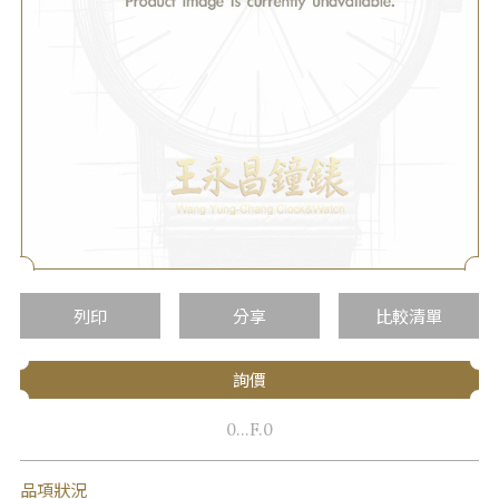
列印
分享
比較清單
詢價
0...F.0
品項狀況