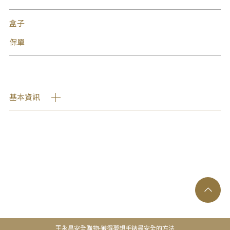
盒子
保單
基本資訊
王永昌安全購物-獲得夢想手錶最安全的方法