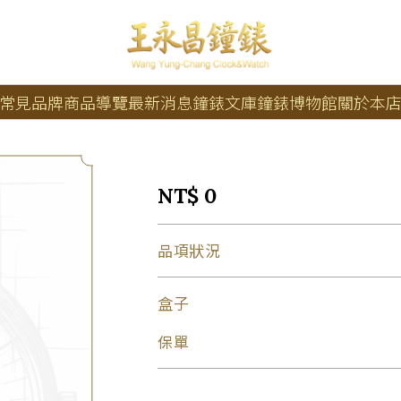
常見品牌
商品導覽
最新消息
鐘錶文庫
鐘錶博物館
關於本
NT$ 0
品項狀況
盒子
保單