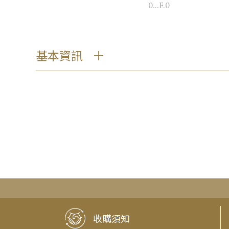
0...F.0
基本資訊
收購須知