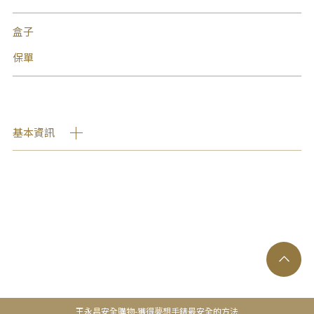
盒子
保單
基本資訊
王永昌安全購物-獲得夢想手錶最安全的方法