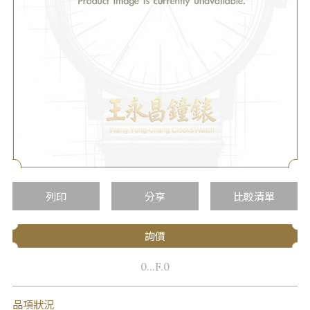
列印
分享
比較清單
詢價
0...F.0
品項狀況