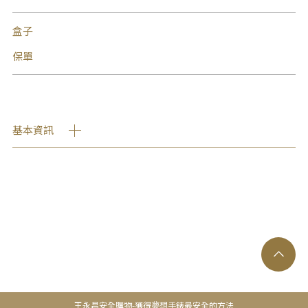
盒子
保單
基本資訊
王永昌安全購物-獲得夢想手錶最安全的方法