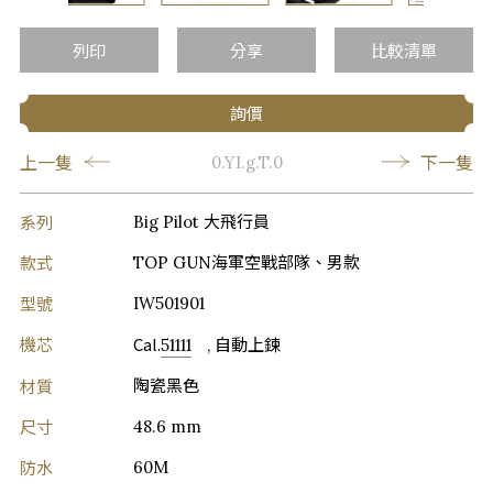
…
列印
分享
比較清單
詢價
上一隻
下一隻
0.YI.g.T.0
系列
Big Pilot 大飛行員
款式
TOP GUN海軍空戰部隊、男款
型號
IW501901
機芯
Cal.
51111
, 自動上鍊
材質
陶瓷黑色
尺寸
48.6 mm
防水
60M