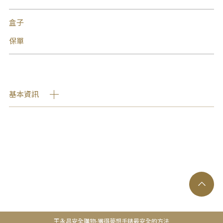
盒子
保單
基本資訊
王永昌安全購物-獲得夢想手錶最安全的方法