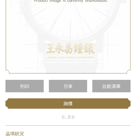
列印
分享
比較清單
詢價
0...F.0
品項狀況