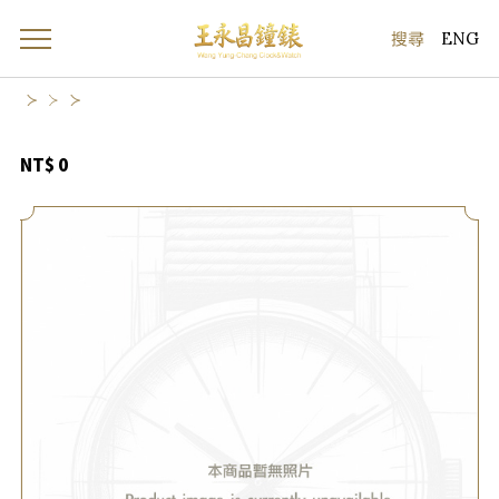
ENG
NT$ 0