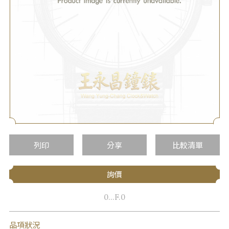
列印
分享
比較清單
詢價
0...F.0
品項狀況