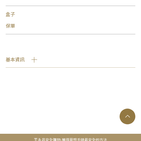
盒子
保單
基本資訊
王永昌安全購物-獲得夢想手錶最安全的方法