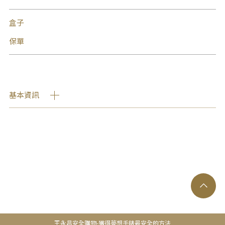
盒子
保單
基本資訊
王永昌安全購物-獲得夢想手錶最安全的方法