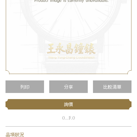
列印
分享
比較清單
詢價
0...F.0
品項狀況