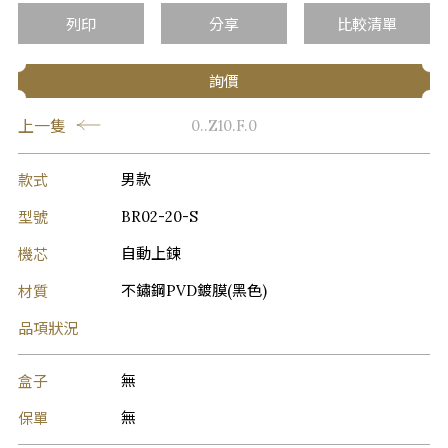
列印
分享
比較清單
詢價
上一隻
0..Z10.F.0
款式
男款
型號
BR02-20-S
機芯
自動上鍊
材質
不鏽鋼PVD鍍膜(黑色)
品項狀況
盒子
無
保單
無