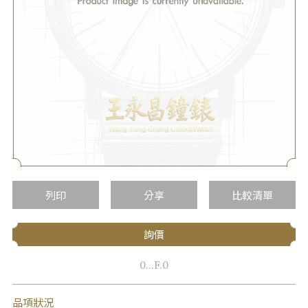
列印
分享
比較清單
詢價
0...F.0
品項狀況