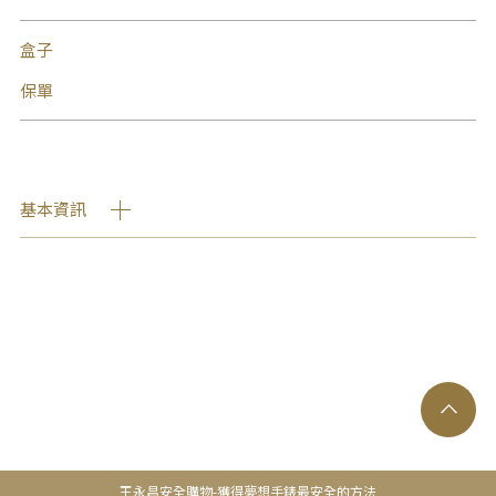
盒子
保單
基本資訊
王永昌安全購物-獲得夢想手錶最安全的方法