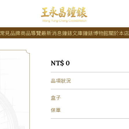
常見品牌
商品導覽
最新消息
鐘錶文庫
鐘錶博物館
關於本
NT$ 0
品項狀況
盒子
保單