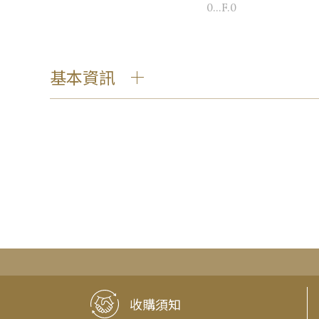
0...F.0
基本資訊
收購須知