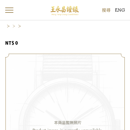
ENG
NT$ 0