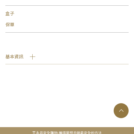
盒子
保單
基本資訊
王永昌安全購物-獲得夢想手錶最安全的方法