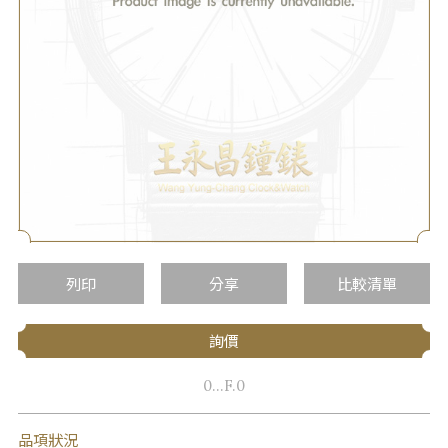
列印
分享
比較清單
詢價
0...F.0
品項狀況