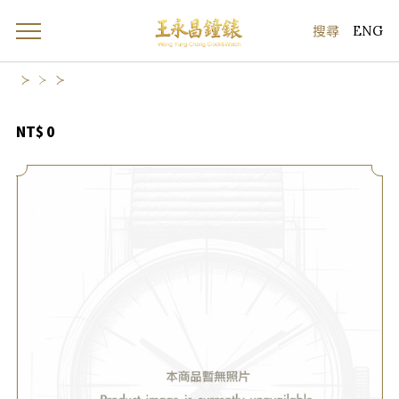
ENG
NT$ 0