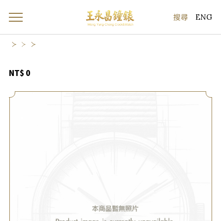
ENG
NT$ 0