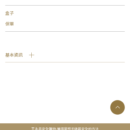
盒子
保單
基本資訊
王永昌安全購物-獲得夢想手錶最安全的方法