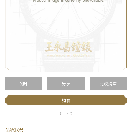
列印
分享
比較清單
詢價
0...F.0
品項狀況