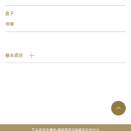
盒子
保單
基本資訊
王永昌安全購物-獲得夢想手錶最安全的方法