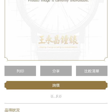
列印
分享
比較清單
詢價
0...F.0
品項狀況