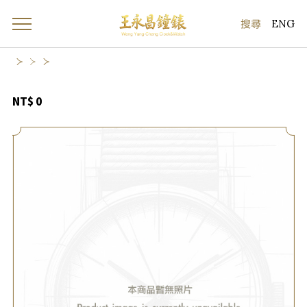
ENG
NT$ 0