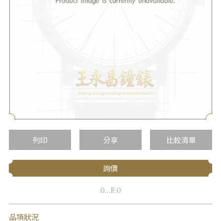
列印
分享
比較清單
詢價
0...F.0
品項狀況