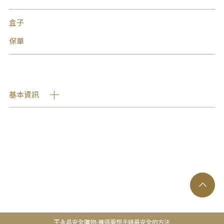
盒子
保單
基本資訊
王永昌安全購物-獲得夢想手錶最安全的方法