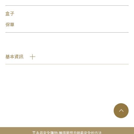
盒子
保單
基本資訊
王永昌安全購物-獲得夢想手錶最安全的方法