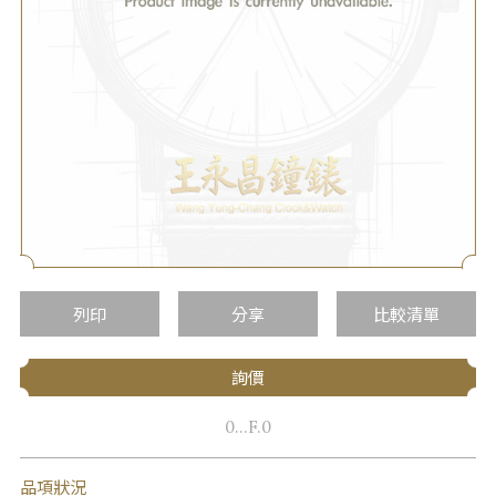
列印
分享
比較清單
詢價
0...F.0
品項狀況