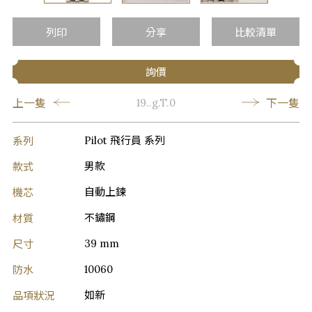
列印
分享
比較清單
詢價
上一隻
下一隻
19..g.T.0
系列
Pilot 飛行員 系列
款式
男款
機芯
自動上鍊
材質
不鏽鋼
尺寸
39 mm
防水
10060
品項狀況
如新