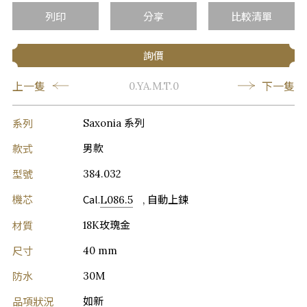
列印
分享
比較清單
詢價
上一隻
下一隻
0.YA.M.T.0
系列
Saxonia 系列
款式
男款
型號
384.032
機芯
Cal.
L086.5
, 自動上鍊
材質
18K玫瑰金
尺寸
40 mm
防水
30M
品項狀況
如新