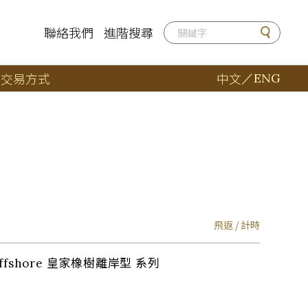
聯絡我們
進階搜尋
店
交易方式
中文
／
ENG
飛返 / 計時
 Offshore 皇家橡樹離岸型 系列