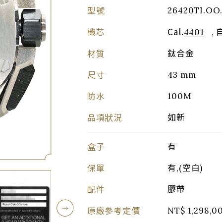
型號
26420TI.OO
機芯
Cal.
4401
,
材質
鈦合金
尺寸
43 mm
防水
100M
品項狀況
如新
盒子
有
保單
有,(空白)
配件
膠帶
原廠參考定價
NT$ 1,298,0