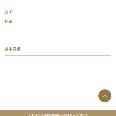
盒子
保單
基本資訊
王永昌安全購物-獲得夢想手錶最安全的方法