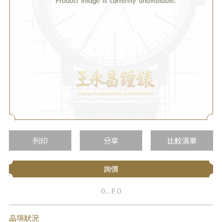
列印
分享
比較清單
詢價
0...F.0
品項狀況