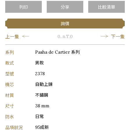
列印
分享
比較清單
詢價
上一隻
下一隻
0..n.T.0
系列
Pasha de Cartier 系列
款式
男款
型號
2378
機芯
自動上鍊
材質
不鏽鋼
尺寸
38 mm
防水
日常
品項狀況
95成新