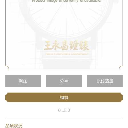
列印
分享
比較清單
詢價
0...F.0
品項狀況