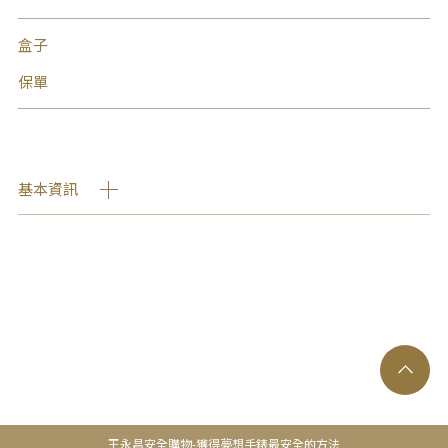
盒子
保單
基本資訊
王永昌安全購物-獲得夢想手錶最安全的方法