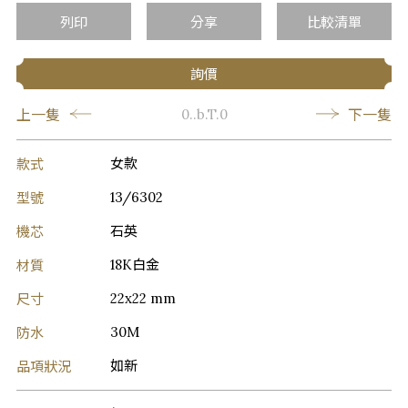
列印
分享
比較清單
詢價
上一隻
下一隻
0..b.T.0
款式
女款
型號
13/6302
機芯
石英
材質
18K白金
尺寸
22x22 mm
防水
30M
品項狀況
如新