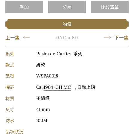
列印
分享
比較清單
詢價
上一隻
下一隻
0.YC.n.F.0
系列
Pasha de Cartier 系列
款式
男款
型號
WSPA0018
機芯
Cal.
1904-CH MC
, 自動上鍊
材質
不鏽鋼
尺寸
41 mm
防水
100M
品項狀況